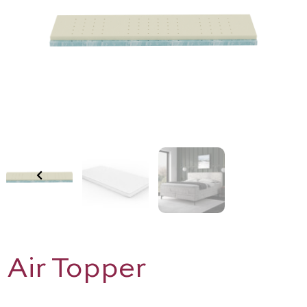
Previous
N
Air Topper