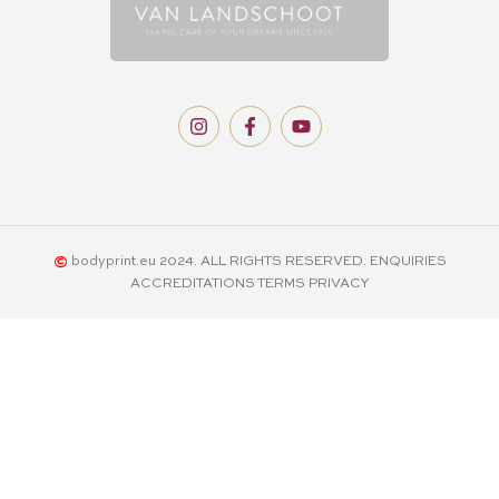
I
F
Y
n
a
o
s
c
u
t
e
t
a
b
u
g
o
b
r
o
e
a
k
m
-
f
©
bodyprint.eu 2024. ALL RIGHTS RESERVED. ENQUIRIES
ACCREDITATIONS TERMS PRIVACY