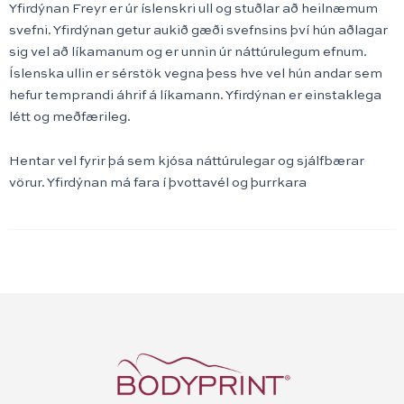
Yfirdýnan Freyr er úr íslenskri ull og stuðlar að heilnæmum
svefni. Yfirdýnan getur aukið gæði svefnsins því hún aðlagar
sig vel að líkamanum og er unnin úr náttúrulegum efnum.
Íslenska ullin er sérstök vegna þess hve vel hún andar sem
hefur temprandi áhrif á líkamann. Yfirdýnan er einstaklega
létt og meðfærileg.
Hentar vel fyrir þá sem kjósa náttúrulegar og sjálfbærar
vörur. Yfirdýnan má fara í þvottavél og þurrkara