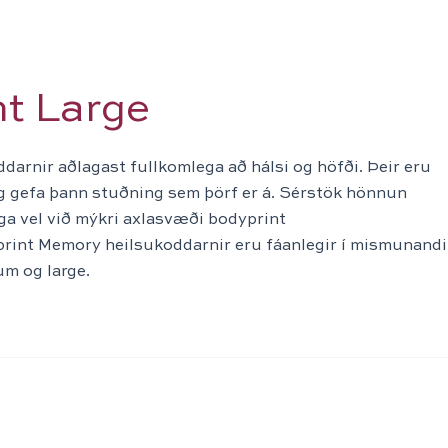
t Large
arnir aðlagast fullkomlega að hálsi og höfði. Þeir eru
g gefa þann stuðning sem þörf er á. Sérstök hönnun
ega vel við mýkri axlasvæði bodyprint
rint Memory heilsukoddarnir eru fáanlegir í mismunandi
m og large.