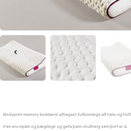
Previous
Bodyprint memory koddarnir aðlagast fullkomlega að hálsi og höfð
Þeir eru mjúkir og þægilegir og gefa þann stuðning sem þörf er á.