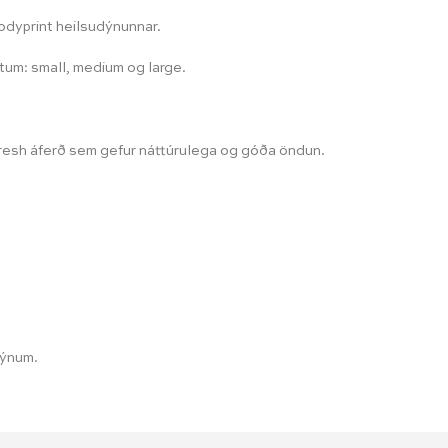
bodyprint heilsudýnunnar.
tum: small, medium og large.
resh áferð sem gefur náttúrulega og góða öndun.
dýnum.