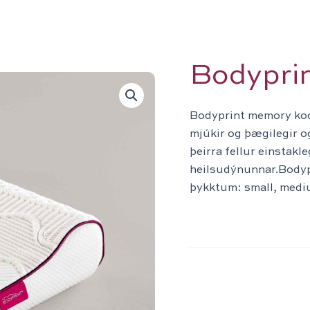
Bodyprin
Bodyprint memory kodd
mjúkir og þægilegir o
þeirra fellur einstakl
heilsudýnunnar.Bodyp
þykktum: small, mediu