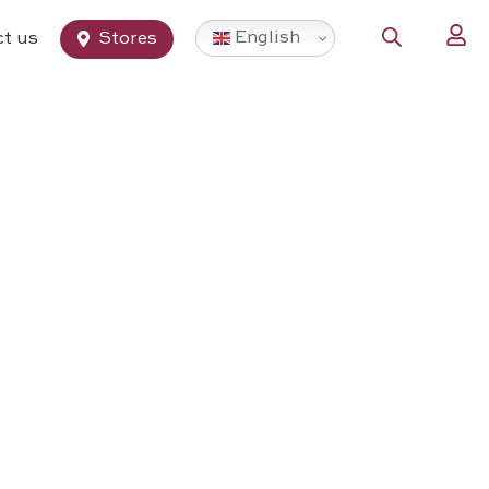
English
t us
Stores