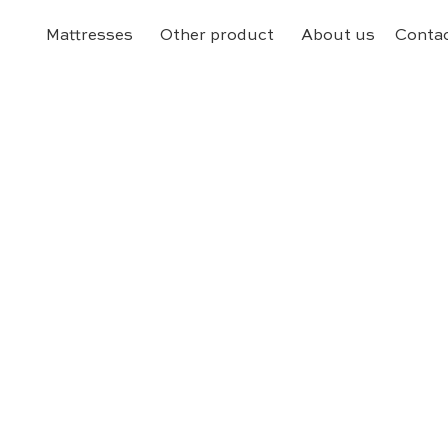
Mattresses
Other product
About us
Contac