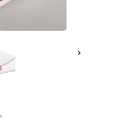
Next
i.