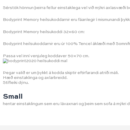
Sérstök hönnun þeirra fellur einstaklega vel við mýkri axlasvæði 
Bodyprint Memory heilsukoddarnir eru fáanlegir í mismunandi þykk
Bodyprint Memory heilsukoddi 32×60 cm:
Bodyprint heilsukoddarnir eru úr 100% Tencel áklæði með Somnif
Passa vel inní venjuleg koddaver 50×70 cm.
Þegar valið er um þykkt á kodda skiptir eftirfarandi atriði máli.
Hæð einstaklinga og axlarbreidd.
Stífleiki dýnu.
Small
hentar einstaklingum sem eru lávaxnari og þeim sem sofa á mýkri 