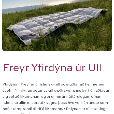
Freyr Yfirdýna úr Ull
Yfirdýnan Freyr er úr íslenskri ull og stuðlar að heilnæmum
svefni. Yfirdýnan getur aukið gæði svefnsins því hún aðlagar
sig vel að líkamanum og er unnin úr náttúrulegum efnum.
Íslenska ullin er sérstök vegna þess hve vel hún andar sem
hefur temprandi áhrif á líkamann. Yfirdýnan er einstaklega