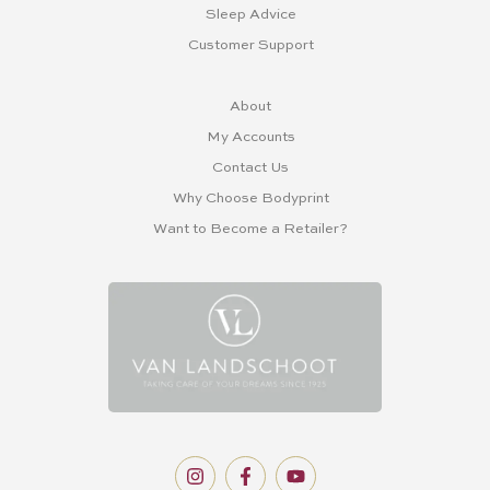
Sleep Advice
Customer Support
About
My Accounts
Contact Us
Why Choose Bodyprint
Want to Become a Retailer?
I
F
Y
n
a
o
s
c
u