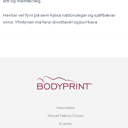
létt og meðfærileg.
Hentar vel fyrir þá sem kjósa náttúrulegar og sjálfbærar
vörur. Yfirdýnan má fara í þvottavél og þurrkara
Innovation
Tencel Fabric/Cover
Events